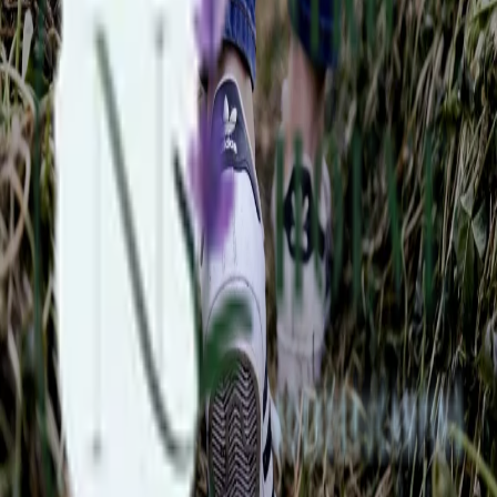
Terug
Pas op voor fietsdiefstal... Fietsen (ook binnen) op slot en
vastmaken aan elkaar. Accu verwijderen.
Fiets- en wandelroutes
Fietsroutes